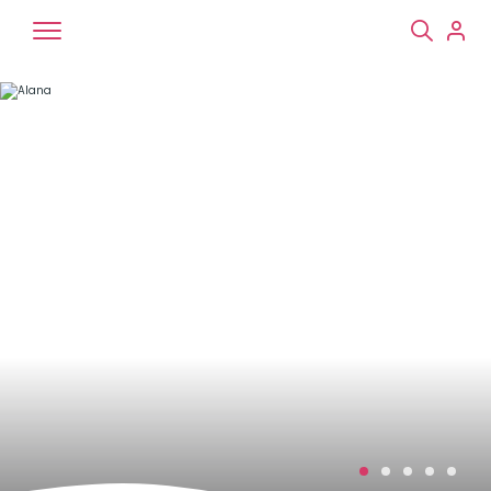
Chiens
Chats
NAC