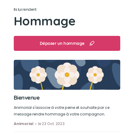
Le plumeau vert
Ils lui rendent
Hommage
Son loisir préféré
Jouer avec son frère Polochon.
Polochon la cherche partout depuis 2 jours...
Déposer un hommage
Bienvenue
Animorial s'associe à votre peine et souhaite par ce
message rendre hommage à votre compagnon.
Animorial
le 23 Oct. 2023