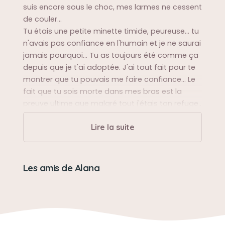
suis encore sous le choc, mes larmes ne cessent
de couler...
Tu étais une petite minette timide, peureuse... tu
n'avais pas confiance en l'humain et je ne saurai
jamais pourquoi... Tu as toujours été comme ça
depuis que je t'ai adoptée. J'ai tout fait pour te
montrer que tu pouvais me faire confiance... Le
fait que tu sois morte dans mes bras est la
preuve ultime que malgré tout j'étais ton refuge..
Lire la suite
Son caractère
Très timide, même peureuse, mais tellement
curieuse.
Les amis de Alana
Malheureusement elle n'a jamais réussi à se
laisser aller complétement et à faire confiance...
Son jouet préféré