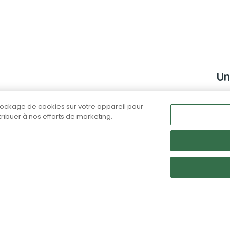
Un
iens, chats et NAC
stockage de cookies sur votre appareil pour
animaux de
ntribuer à nos efforts de marketing.
édés.
us contacter