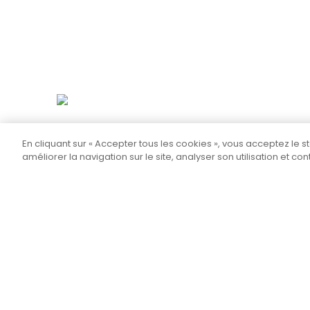
Animorial est un cimetière virtuel dédié à la mémoire des ch
En cliquant sur « Accepter tous les cookies », vous acceptez le 
(lapins, furets, rongeurs...), permettant aux propriétaires d'
améliorer la navigation sur le site, analyser son utilisation et co
compagnie de rendre hommage à leurs compagnons déc
Créer un mémorial
Qui sommes-nous ?
No
Partager sur Facebook