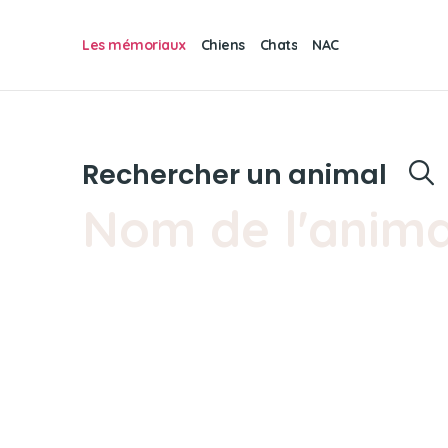
Les mémoriaux
Chiens
Chats
NAC
Rechercher un animal
Nom de l'anima
Filtres de recherche
Mâle & femelle