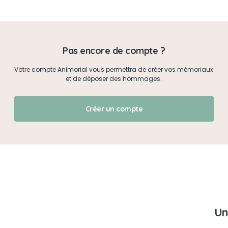
Mon mot de passe
Pas encore de compte ?
Je me connecte
Votre compte Animorial vous permettra de créer vos mémoriaux
et de déposer des hommages.
J'ai oublié mon mot de passe !
Créer un compte
Un