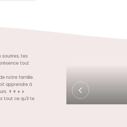
 sourires, tes
a présence tout
 de notre famille.
oit apprendre à
. 👨‍👩‍👧‍👦
 tout ce qu'il te