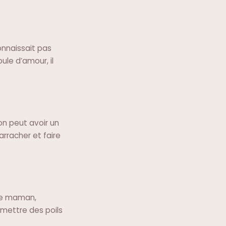
onnaissait pas
ule d’amour, il
on peut avoir un
rracher et faire
 de maman,
 mettre des poils