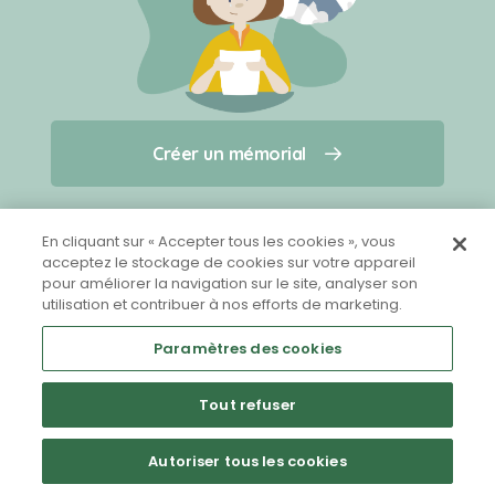
Créer un mémorial
Créer un mémorial
Qui sommes-nous ?
Nous contacter
pour un animal qui vous a quitté(e)
En cliquant sur « Accepter tous les cookies », vous
acceptez le stockage de cookies sur votre appareil
pour améliorer la navigation sur le site, analyser son
Partager sur Facebook
utilisation et contribuer à nos efforts de marketing.
Paramètres des cookies
Tout refuser
Mentions légales
CGU
Politique de confidentialité
Autoriser tous les cookies