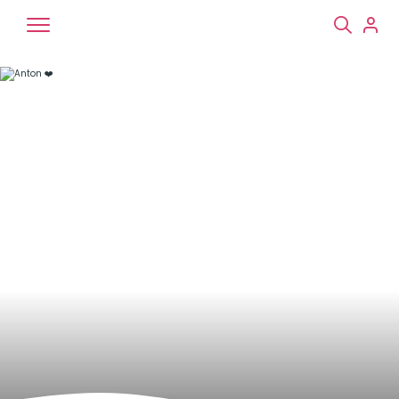
Chiens
Chats
NAC