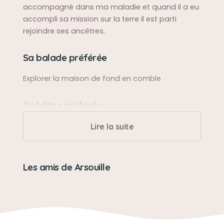
accompagné dans ma maladie et quand il a eu
accompli sa mission sur la terre il est parti
rejoindre ses ancêtres.
Sa balade préférée
Explorer la maison de fond en comble
Sa bêtise préférée
Tapé de la patte toutes griffes dehors
Lire la suite
Son caractère
Les amis de Arsouille
Doux, bavard et félin
Son jouet préféré
Un serpent 🐍 et une botte de père Noël 🤶