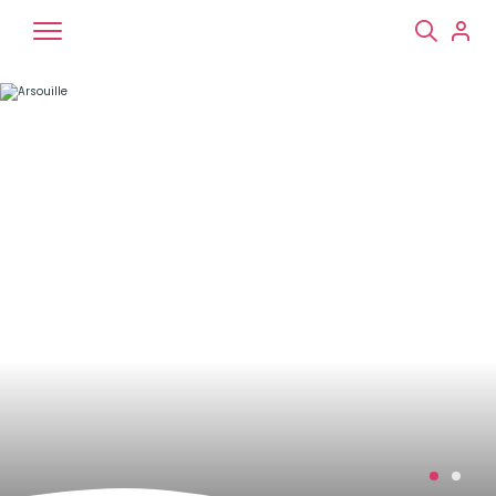
Chiens
Chats
NAC