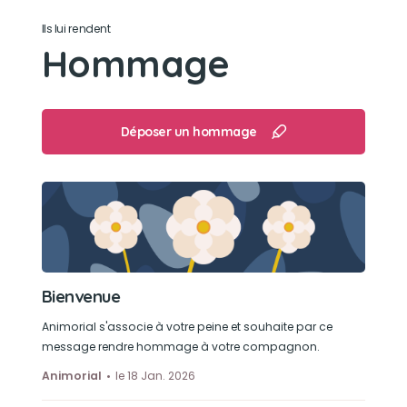
Ils lui rendent
Son loisir préféré
Hommage
La sieste sur son pilou préféré
Déposer un hommage
Bienvenue
Animorial s'associe à votre peine et souhaite par ce
message rendre hommage à votre compagnon.
Animorial
le 18 Jan. 2026