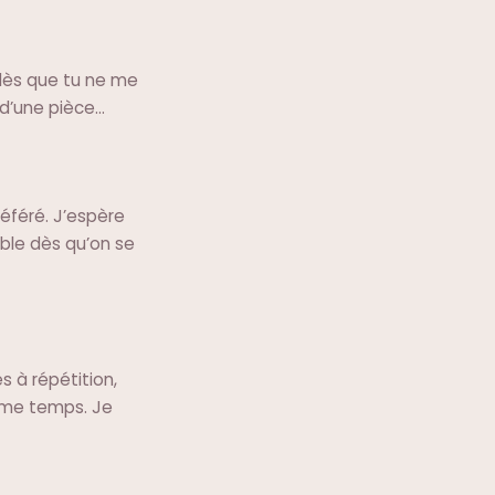
 dès que tu ne me
 d’une pièce…
référé. J’espère
ble dès qu’on se
s à répétition,
même temps. Je