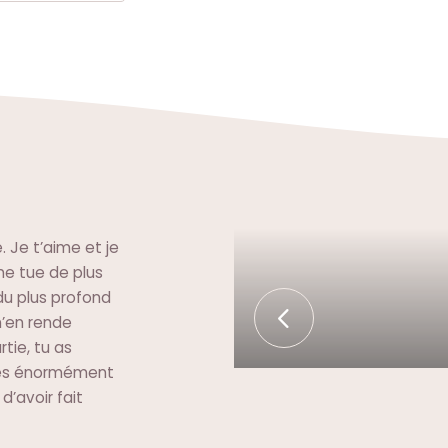
. Je t’aime et je
me tue de plus
u plus profond
m’en rende
tie, tu as
ues énormément
’avoir fait