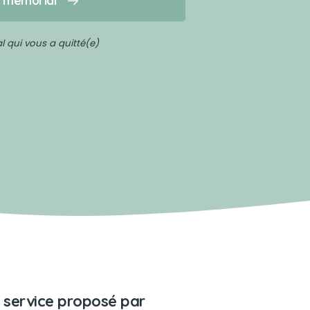
n mémorial
 qui vous a quitté(e)
 service proposé par