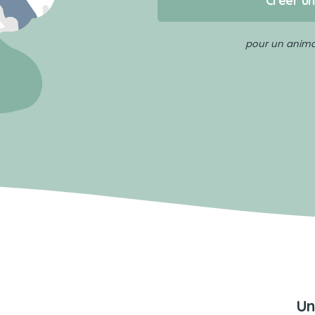
Créer u
pour un animal
Un