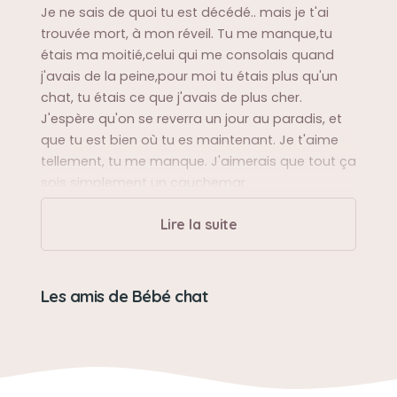
Je ne sais de quoi tu est décédé.. mais je t'ai
trouvée mort, à mon réveil. Tu me manque,tu
étais ma moitié,celui qui me consolais quand
j'avais de la peine,pour moi tu étais plus qu'un
chat, tu étais ce que j'avais de plus cher.
J'espère qu'on se reverra un jour au paradis, et
que tu est bien où tu es maintenant. Je t'aime
tellement, tu me manque. J'aimerais que tout ça
sois simplement un cauchemar.
Lire la suite
Sa balade préférée
Aller sur le bord de la fenêtre
Les amis de Bébé chat
Sa bêtise préférée
Faire caca à côté de la litière, faire tomber des
choses.