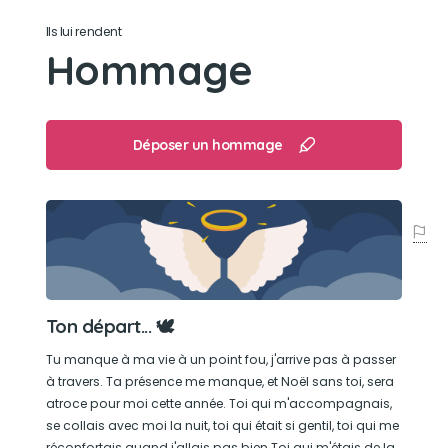
Son caractère
Ils lui rendent
Hommage
Affectueux, tendre, joueur, colleux, gentil ❤️
Son jouet préféré
Déposer un hommage
Élastique
Son loisir préféré
Me suivre au toilette, grimper sur moi, se coucher
sur moi, se faire flatter, jouer avec mes
élastiques
Ton départ... 🕊
Tu manque à ma vie à un point fou, j'arrive pas à passer
à travers. Ta présence me manque, et Noël sans toi, sera
atroce pour moi cette année. Toi qui m'accompagnais,
se collais avec moi la nuit, toi qui était si gentil, toi qui me
réconfortais quand j'allais pas bien.Toi qui m'étais de la