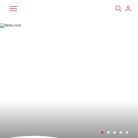
Chiens
Chats
NAC