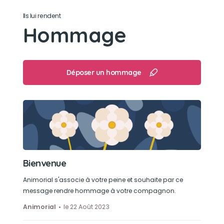
Ils lui rendent
Son loisir préféré
Hommage
Les siestes dans tous les lits de la maison et
regarder la tv
Déposer un hommage
Bienvenue
Animorial s'associe à votre peine et souhaite par ce
message rendre hommage à votre compagnon.
Animorial
le 22 Août 2023