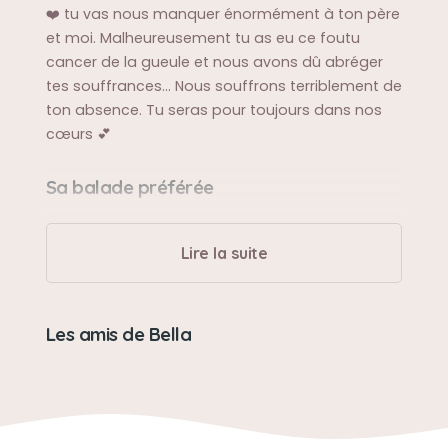
❤️ tu vas nous manquer énormément à ton père
et moi. Malheureusement tu as eu ce foutu
cancer de la gueule et nous avons dû abréger
tes souffrances... Nous souffrons terriblement de
ton absence. Tu seras pour toujours dans nos
cœurs 💕
Sa balade préférée
L'arbre à chat et les chasses sur la terrasse. Une
chasseuse de compétition
Lire la suite
Son caractère
Les amis de Bella
Douce, craintive et aimante
Son jouet préféré
La balle rebondissante