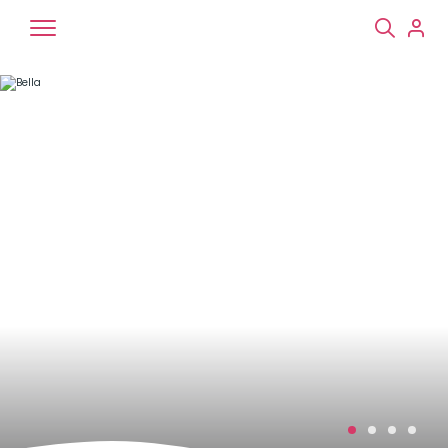
Chiens
Chats
NAC