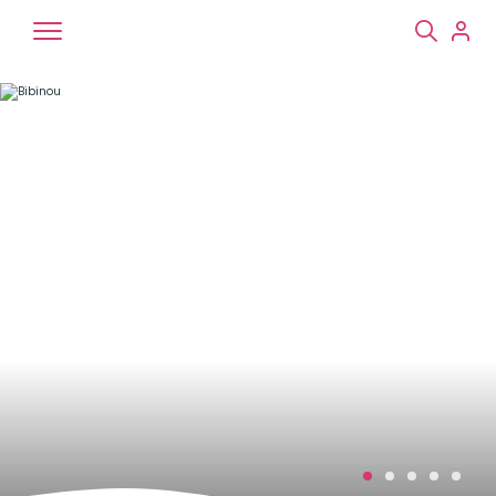
Chiens
Chats
NAC