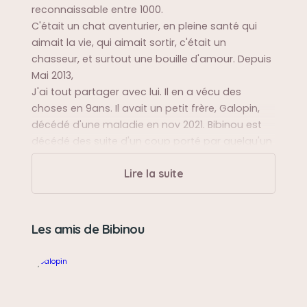
reconnaissable entre 1000.
C'était un chat aventurier, en pleine santé qui
aimait la vie, qui aimait sortir, c'était un
chasseur, et surtout une bouille d'amour. Depuis
Mai 2013,
J'ai tout partager avec lui. Il en a vécu des
choses en 9ans. Il avait un petit frère, Galopin,
décédé d'une maladie en nov 2021. Bibinou est
décédé des suite d'un coup porté par quelqu'un
puis jeté au canal. Je t'aime mon fils.
Lire la suite
🙏😢
Sa balade préférée
Les amis de Bibinou
Il adorait ce balader dehors. C'était un sacré
chasseur. Il m'as ramené plus d'une fois des
souris, des oiseaux,.. Il aimait la vie et les câlins.