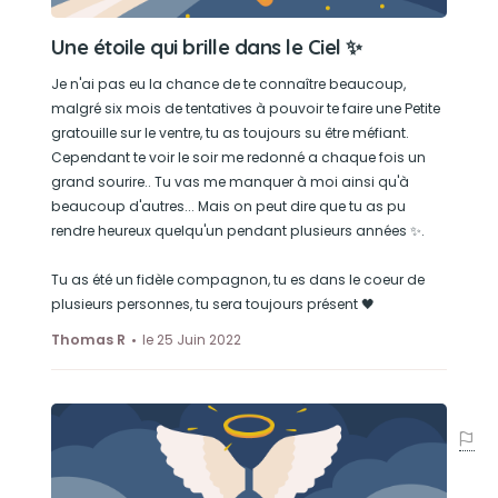
peluche.
Une étoile qui brille dans le Ciel ✨
Son loisir préféré
Je n'ai pas eu la chance de te connaître beaucoup,
Faire des courses poursuites avec son frère
malgré six mois de tentatives à pouvoir te faire une Petite
Galopin. Dormir sur le lit avec moi et faire des
gratouille sur le ventre, tu as toujours su être méfiant.
Cependant te voir le soir me redonné a chaque fois un
câlins. Courir après les souris. Un aventurier.
grand sourire.. Tu vas me manquer à moi ainsi qu'à
beaucoup d'autres... Mais on peut dire que tu as pu
rendre heureux quelqu'un pendant plusieurs années ✨.
Tu as été un fidèle compagnon, tu es dans le coeur de
plusieurs personnes, tu sera toujours présent 🖤
Thomas R
le 25 Juin 2022