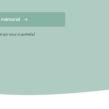
n mémorial
 qui vous a quitté(e)