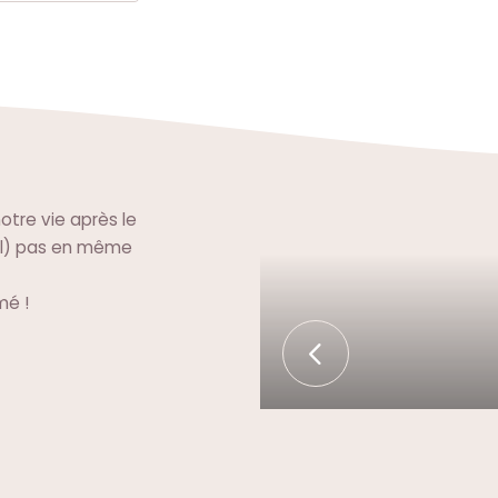
notre vie après le
el) pas en même
mé !