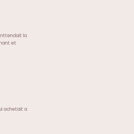
enttendait la
gnant et
ui achetait a