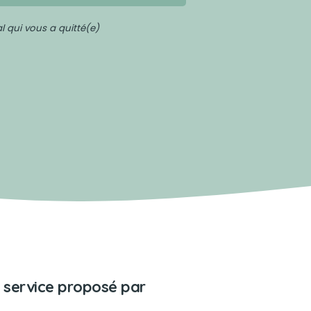
 qui vous a quitté(e)
 service proposé par