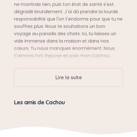
ne montrais rien, puis ton état de santé s'est
dégradé brutalement. J'ai dû prendre la lourde
responsabilité que l'on t'endorme pour que tu ne
souffres plus. Nous te souhaitons un bon
voyage au paradis des chats. Ici, tu laisses un
vide immense dans la maison et dans nos
cœurs. Tu nous manques énormément. Nous
t'aimons fort. Repose en paix mon Cachou.
Sa balade préférée
Lire la suite
Faire le tour du pâté de maisons et nous
attendre sur la murette.
Les amis de Cachou
Son caractère
D'une extrême gentillesse. Toujours à te frotter à
nos jambes, à coller ta tête contre notre
menton.