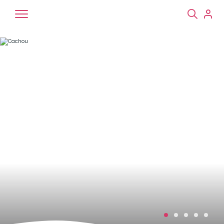
Chiens
Chats
NAC