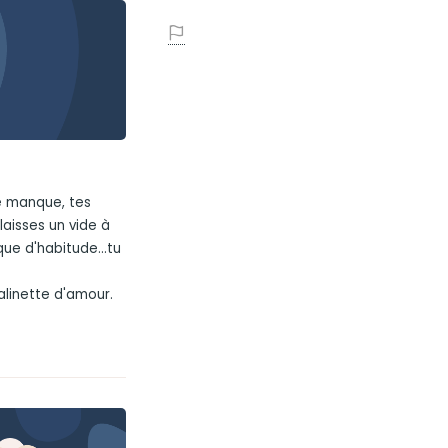
e manque, tes
aisses un vide à
que d'habitude...tu
alinette d'amour.