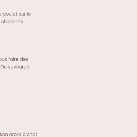
e poulet sur le
 chiper les
ous faire des
 On savourait
r son arbre à chat