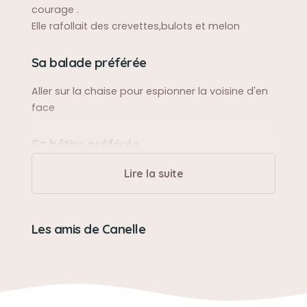
courage .
Elle rafollait des crevettes,bulots et melon
Sa balade préférée
Aller sur la chaise pour espionner la voisine d'en
face
Sa bêtise préférée
Manger les fleurs
Lire la suite
Son caractère
Les amis de Canelle
Espiègle
Son jouet préféré
Les mouches