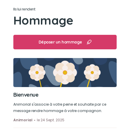
Ils lui rendent
Son loisir préféré
Hommage
Me faire des câlins sur mes genoux uniquement
lorsque je mettais un plaid
Déposer un hommage
Bienvenue
Animorial s'associe à votre peine et souhaite par ce
message rendre hommage à votre compagnon.
Animorial
le 24 Sept. 2025