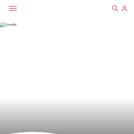
Chiens
Chats
NAC