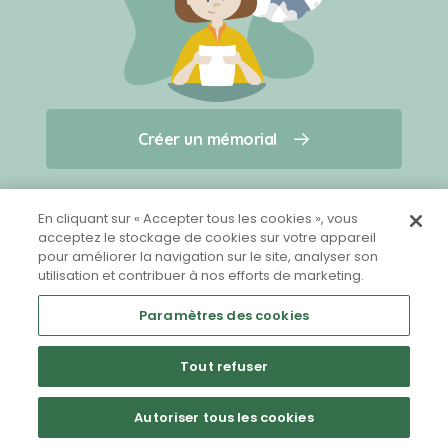
Créer un mémorial
Créer un mémorial
Qui sommes-nous ?
Nous contacter
pour un animal qui vous a quitté(e)
En cliquant sur « Accepter tous les cookies », vous
acceptez le stockage de cookies sur votre appareil
pour améliorer la navigation sur le site, analyser son
Partager sur Facebook
utilisation et contribuer à nos efforts de marketing.
Paramètres des cookies
Tout refuser
Mentions légales
CGU
Politique de confidentialité
Autoriser tous les cookies