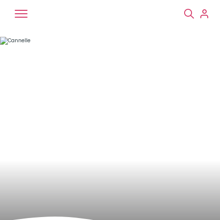
Chiens
Chats
NAC