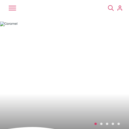
Chiens
Chats
NAC