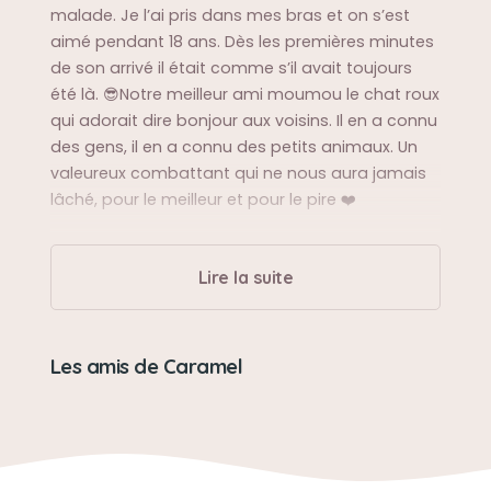
malade. Je l’ai pris dans mes bras et on s’est
aimé pendant 18 ans. Dès les premières minutes
de son arrivé il était comme s’il avait toujours
été là. 😎Notre meilleur ami moumou le chat roux
qui adorait dire bonjour aux voisins. Il en a connu
des gens, il en a connu des petits animaux. Un
valeureux combattant qui ne nous aura jamais
lâché, pour le meilleur et pour le pire ❤️
Sa balade préférée
Lire la suite
La balade en sac plastique pour traverser la
route c’était sa première balade préféré, 😹peu
importe où nous allions dans le quartier Caramel
Les amis de Caramel
venait !
Sa bêtise préférée
Cette fois où il a ramené un bout de steak déjà