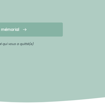
n mémorial
 qui vous a quitté(e)