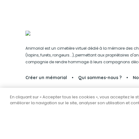
Animorial est un cimetière virtuel dédié à la mémoire des ch
(lapins, furets, rongeurs...), permettant aux propriétaires d'
compagnie de rendre hommage à leurs compagnons déc
Créer un mémorial
Qui sommes-nous ?
No
En cliquant sur « Accepter tous les cookies », vous acceptez le 
Partager sur Facebook
améliorer la navigation sur le site, analyser son utilisation et co
Tous droits réservés © 2026
Animorial