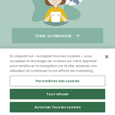
Créer un mémorial
Créer un mémorial
Qui sommes-nous ?
Nous contacter
pour un animal qui vous a quitté(e)
En cliquant sur « Accepter tous les cookies », vous
acceptez le stockage de cookies sur votre appareil
pour améliorer la navigation sur le site, analyser son
Partager sur Facebook
utilisation et contribuer à nos efforts de marketing.
Paramètres des cookies
Tout refuser
Mentions légales
CGU
Politique de confidentialité
Autoriser tous les cookies