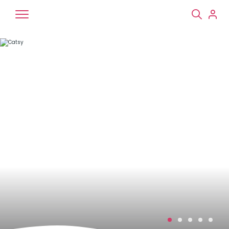
Chiens
Chats
NAC