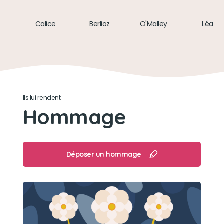
Calice
Berlioz
O'Malley
Léa
Ils lui rendent
Hommage
Déposer un hommage