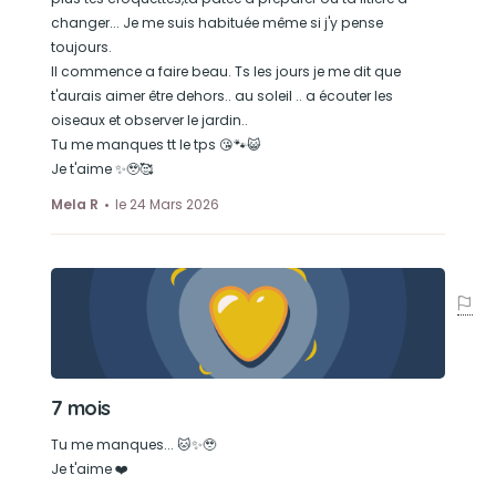
changer... Je me suis habituée même si j'y pense
toujours.
Il commence a faire beau. Ts les jours je me dit que
t'aurais aimer être dehors.. au soleil .. a écouter les
oiseaux et observer le jardin..
Tu me manques tt le tps 😘🐾😺
Je t'aime ✨🥹🥰
Mela R
le 24 Mars 2026
7 mois
Tu me manques... 🐱✨🥹
Je t'aime ❤️