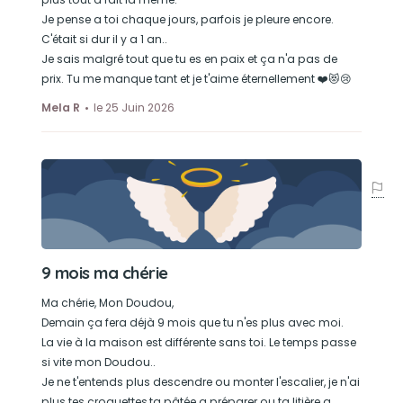
Je pense a toi chaque jours, parfois je pleure encore.
C'était si dur il y a 1 an..
Je sais malgré tout que tu es en paix et ça n'a pas de
prix. Tu me manque tant et je t'aime éternellement ❤️😻😢
Mela R
le 25 Juin 2026
9 mois ma chérie
Ma chérie, Mon Doudou,
Demain ça fera déjà 9 mois que tu n'es plus avec moi.
La vie à la maison est différente sans toi. Le temps passe
si vite mon Doudou..
Je ne t'entends plus descendre ou monter l'escalier, je n'ai
plus tes croquettes,ta pâtée a préparer ou ta litière a