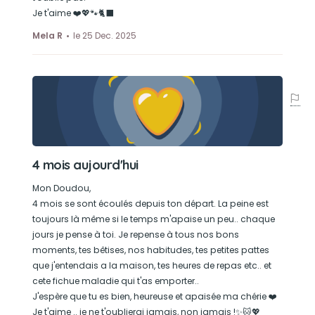
Je t'aime ❤️💖🐾🐈‍⬛
Mela R
le 25 Dec. 2025
4 mois aujourd'hui
Mon Doudou,
4 mois se sont écoulés depuis ton départ. La peine est
toujours là même si le temps m'apaise un peu.. chaque
jours je pense à toi. Je repense à tous nos bons
moments, tes bêtises, nos habitudes, tes petites pattes
que j'entendais a la maison, tes heures de repas etc.. et
cete fichue maladie qui t'as emporter..
J'espère que tu es bien, heureuse et apaisée ma chérie ❤️
Je t'aime .. je ne t'oublierai jamais, non jamais !✨🐱💖