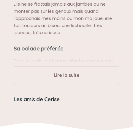
Elle ne se frottais jamais aux jambes ou ne
monter pas sur les genoux mais quand
j'approchais mes mains ou mon ma joue, elle
fait toujours un bisou, une léchouille.. très
joueuse, très curieuse
Sa balade préférée
Dans le jardin, a attaquer d'autre chat sur son
territoire..
Lire la suite
Sa bêtise préférée
Mon canapé, mes rideaux, la tapisserie quand
Les amis de Cerise
elle était petite et jusqu'à 6/7 ans
Son caractère
Très indépendante, joueuse et curieuse