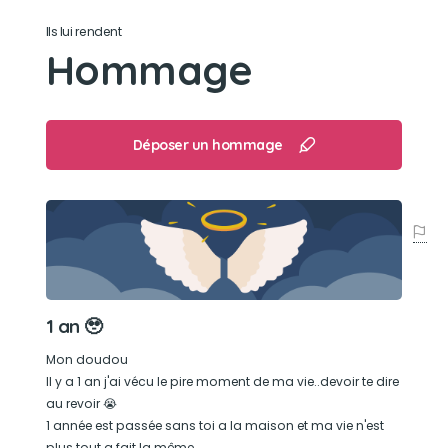
Ils lui rendent
Son jouet préféré
Hommage
Une balle
Déposer un hommage
1 an 🥹
Mon doudou
Il y a 1 an j'ai vécu le pire moment de ma vie..devoir te dire
au revoir 😭
1 année est passée sans toi a la maison et ma vie n'est
plus tout a fait la même.