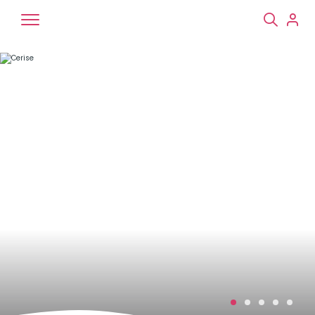
Chiens
Chats
NAC