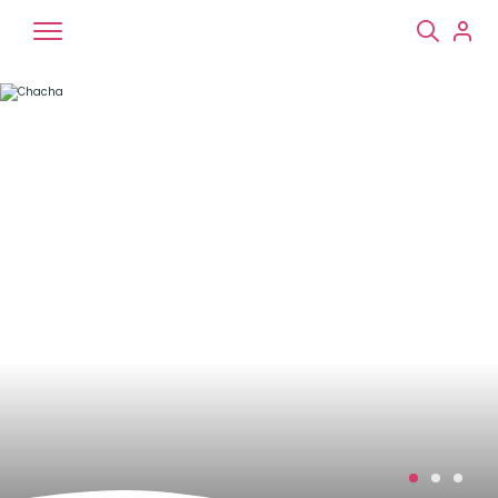
Chiens
Chats
NAC