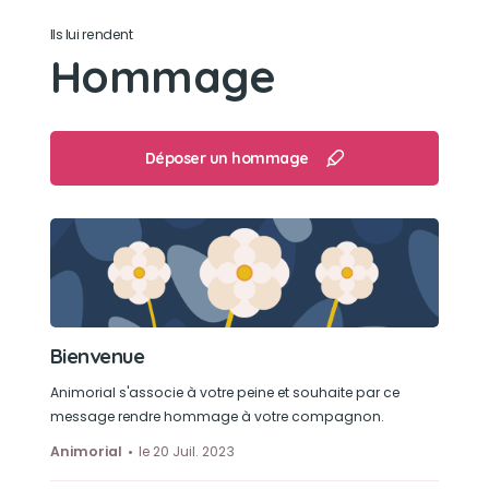
Son caractère
Ils lui rendent
Affectueux avec tout le monde. Toujours à
Hommage
chercher
Son jouet préféré
Déposer un hommage
Des feuilles
Son loisir préféré
Dormir ou lézarder au soleil.
Bienvenue
Animorial s'associe à votre peine et souhaite par ce
message rendre hommage à votre compagnon.
Animorial
le 20 Juil. 2023