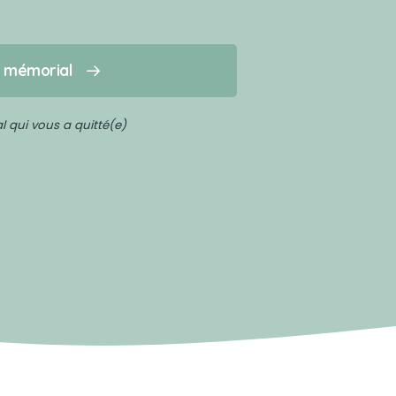
n mémorial
 qui vous a quitté(e)