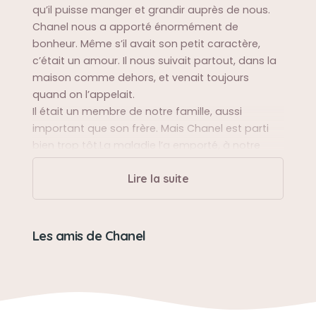
qu’il puisse manger et grandir auprès de nous.
Chanel nous a apporté énormément de
bonheur. Même s’il avait son petit caractère,
c’était un amour. Il nous suivait partout, dans la
maison comme dehors, et venait toujours
quand on l’appelait.
Il était un membre de notre famille, aussi
important que son frère. Mais Chanel est parti
bien trop tôt.La maladie l’a emporté, à notre
plus grand chagrin.
Lire la suite
Sa balade préférée
Chanel aimait flâner dans le jardin et s’aventurer
Les amis de Chanel
dans la ferme derrière la maison avec sont frère
irko et oreo.
Sa bêtise préférée