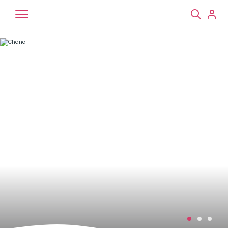
Chiens
Chats
NAC