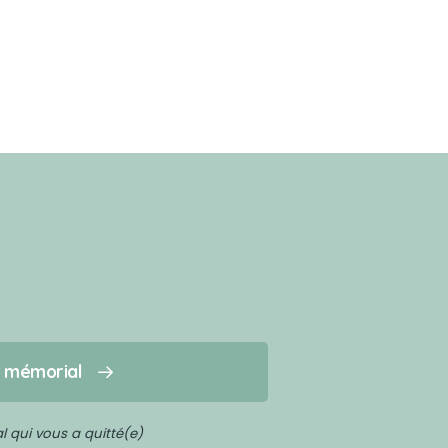
n mémorial
 qui vous a quitté(e)