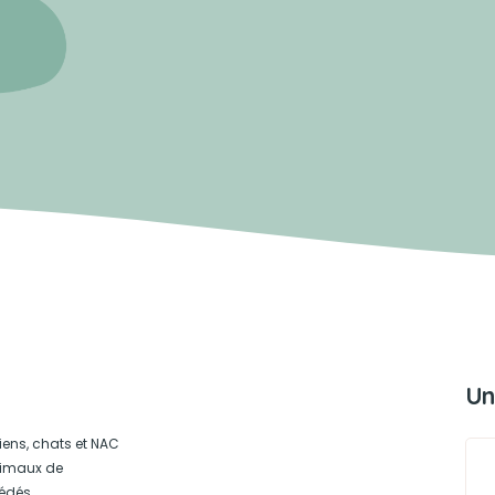
Un
iens, chats et NAC
animaux de
édés.