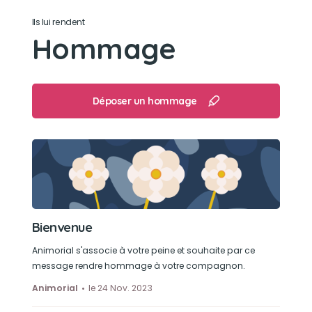
Ils lui rendent
Son jouet préféré
Hommage
Il adirait les bâtons avec une ficelle au bout
Son loisir préféré
Déposer un hommage
Elle adorait jouer
Bienvenue
Animorial s'associe à votre peine et souhaite par ce
message rendre hommage à votre compagnon.
Animorial
le 24 Nov. 2023