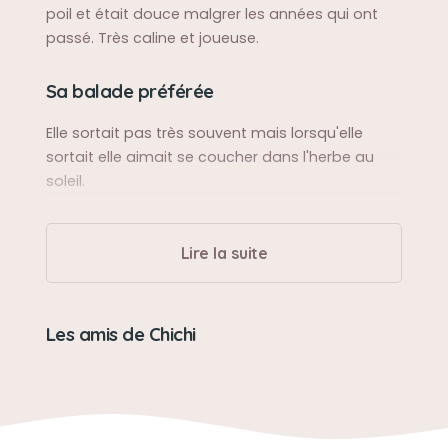
poil et était douce malgrer les années qui ont
passé. Très caline et joueuse.
Sa balade préférée
Elle sortait pas très souvent mais lorsqu'elle
sortait elle aimait se coucher dans l'herbe au
soleil.
Sa bêtise préférée
Lire la suite
Elle adorait jouer avec la laine lorsqu'on tricotait
ce qui valait des pelotes de laines à racheter.
Les amis de Chichi
Son caractère
Elle était très calme et très caline, c'était une
chatte très gentille sauf quand il fallait donner le
médicament c'était impossible