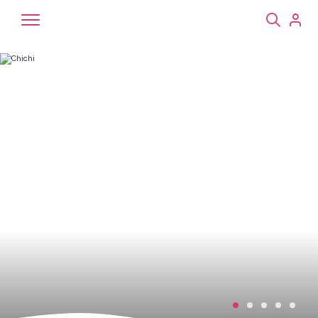
Chiens
Chats
NAC