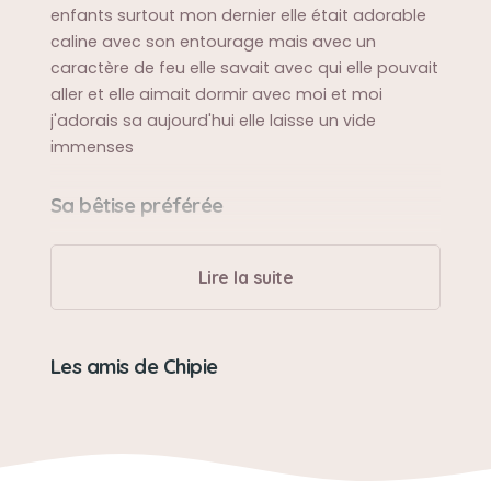
enfants surtout mon dernier elle était adorable
caline avec son entourage mais avec un
caractère de feu elle savait avec qui elle pouvait
aller et elle aimait dormir avec moi et moi
j'adorais sa aujourd'hui elle laisse un vide
immenses
Sa bêtise préférée
Elle adorait griffer mes chaises cette filousse
Lire la suite
Son caractère
Très câline et aimante avec son entourage et
Les amis de Chipie
une vrai tigresses avec les inconnus
Son jouet préféré
Les files