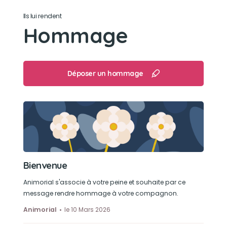
Ils lui rendent
Son loisir préféré
Hommage
Manger et taper la pause
Déposer un hommage
Bienvenue
Animorial s'associe à votre peine et souhaite par ce
message rendre hommage à votre compagnon.
Animorial
le 10 Mars 2026