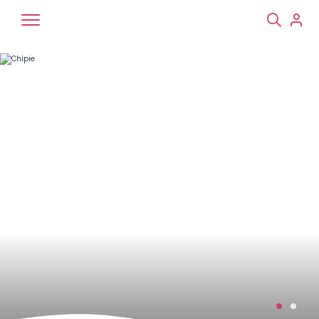
Chiens
Chats
NAC