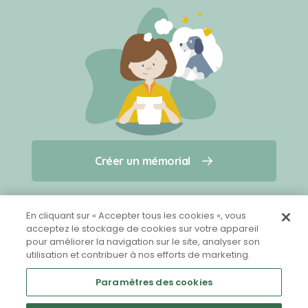
Créer un mémorial
Créer un mémorial
Qui sommes-nous ?
Nous contacter
pour un animal qui vous a quitté(e)
En cliquant sur « Accepter tous les cookies », vous
acceptez le stockage de cookies sur votre appareil
pour améliorer la navigation sur le site, analyser son
Partager sur Facebook
utilisation et contribuer à nos efforts de marketing.
Paramètres des cookies