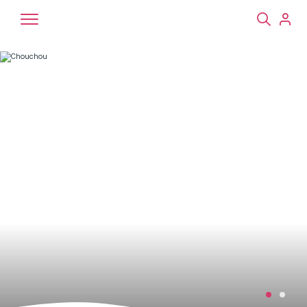
Chiens
Chats
NAC