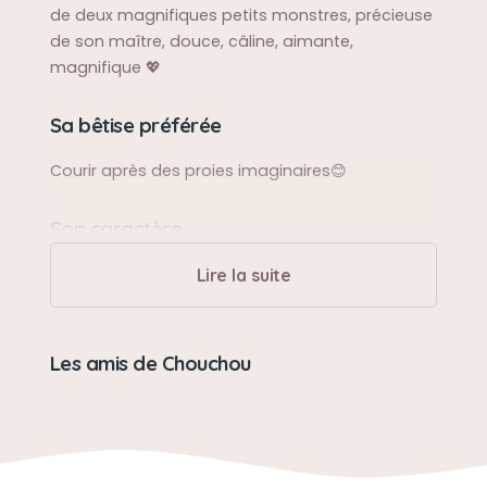
de deux magnifiques petits monstres, précieuse
de son maître, douce, câline, aimante,
magnifique 💖
Sa bêtise préférée
Courir après des proies imaginaires😊
Son caractère
D'une douceur absolue 💖.
Lire la suite
Son loisir préféré
Les amis de Chouchou
Faire des câlins à son chien et ses humains,
disputer ses petits si nécessaire....