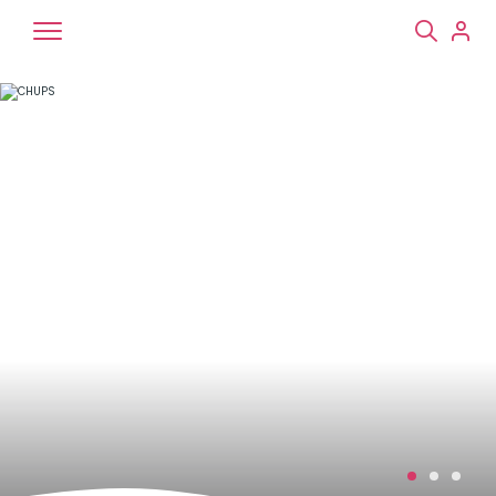
Chiens
Chats
NAC