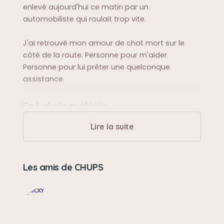
enlevé aujourd'hui ce matin par un
automobiliste qui roulait trop vite.
J'ai retrouvé mon amour de chat mort sur le
côté de la route. Personne pour m'aider.
Personne pour lui prêter une quelconque
assistance.
Sa balade préférée
Se promener avec son meilleur copain dans le
Lire la suite
jardin à côté. Deux amis fidèles qui jouaient
toujours ensemble et m'attendaient le soir à
mon retour.
Les amis de CHUPS
Sa bêtise préférée
Mordre son copain pour jouer. Jouer avec lui et
se courir après dans le jardin pour faire les fous