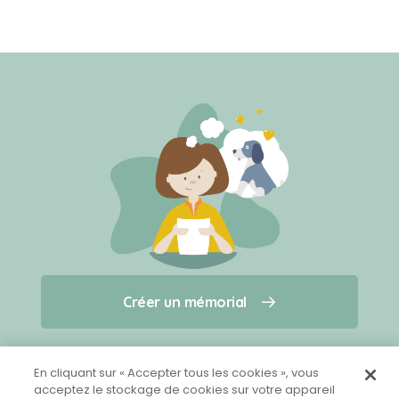
Créer un mémorial
Créer un mémorial
Qui sommes-nous ?
Nous contacter
pour un animal qui vous a quitté(e)
En cliquant sur « Accepter tous les cookies », vous
acceptez le stockage de cookies sur votre appareil