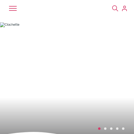
Chiens
Chats
NAC