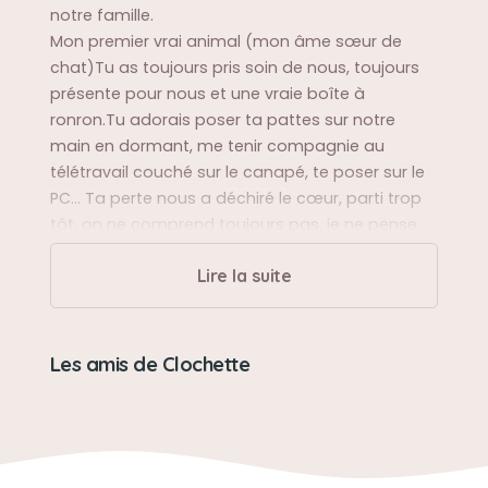
notre famille.
Mon premier vrai animal (mon âme sœur de
chat)Tu as toujours pris soin de nous, toujours
présente pour nous et une vraie boîte à
ronron.Tu adorais poser ta pattes sur notre
main en dormant, me tenir compagnie au
télétravail couché sur le canapé, te poser sur le
PC… Ta perte nous a déchiré le cœur, parti trop
tôt, on ne comprend toujours pas, je ne pense
pas pouvoir m’en remettre un jour.
Lire la suite
Sa balade préférée
Dans le jardin (tu n’allait pas plus loin 💜) blotti
Les amis de Clochette
sous ton arbuste (ou l’on a déposé une fée
illuminée en ton souvenir)
Sa bêtise préférée