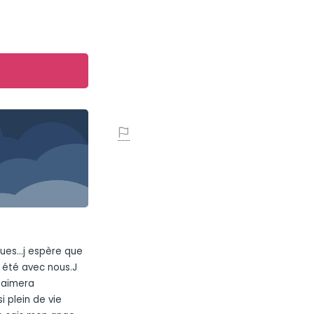
es...j espère que
 été avec nous.J
t aimera
si plein de vie