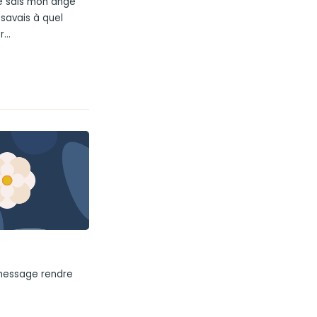
Je sais mon ange
 savais à quel
...
 message rendre