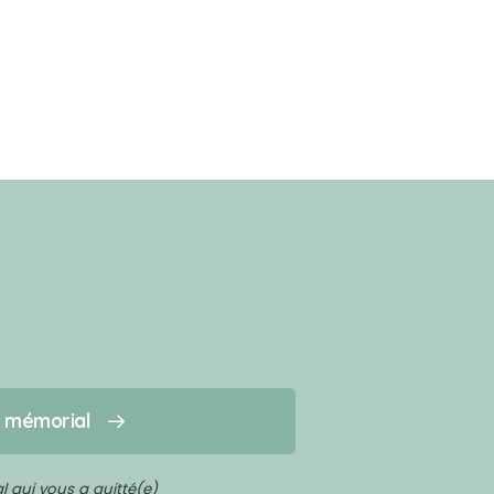
n mémorial
 qui vous a quitté(e)