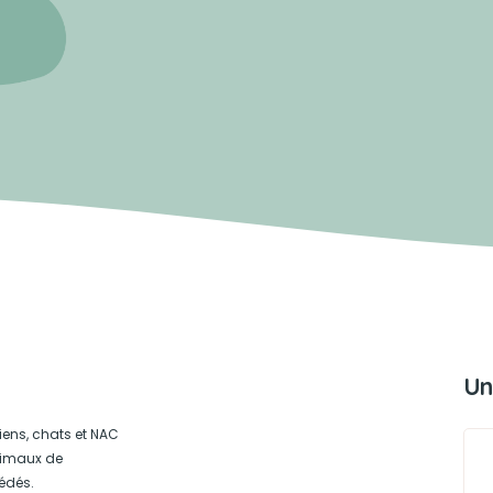
Un
iens, chats et NAC
animaux de
édés.