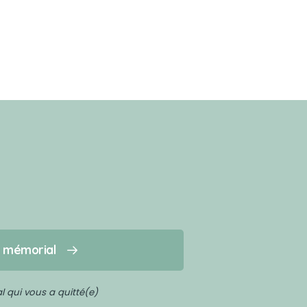
n mémorial
 qui vous a quitté(e)