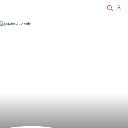
Chiens
Chats
NAC