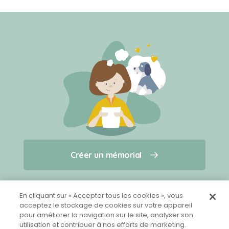
Créer un mémorial
Créer un mémorial
Qui sommes-nous ?
Nous contacter
pour un animal qui vous a quitté(e)
En cliquant sur « Accepter tous les cookies », vous
acceptez le stockage de cookies sur votre appareil
pour améliorer la navigation sur le site, analyser son
Partager sur Facebook
utilisation et contribuer à nos efforts de marketing.