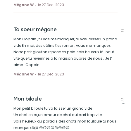
Mégane W
le 27 Dec. 2023
Ta soeur mégane
Mon Copain , tu vas me manquer, tu vas laisser un grand
vide En moi, des câlins t’es ronron, vous me manquez.
Notre petit glouton repose en paix. sois heureux là-haut
vite que tu reviennes à la maison auprès de nous . Je t’
aime . Copain
Mégane W
le 27 Dec. 2023
Mon biloule
Mon petit biloule tu va laisser un grand vide
Un chat en or,un amour de chat qui part trop vite .
Sois heureux au paradis des chats mon louloule tu nous
manque déjà 😘🙃😑😘😘😘😘😘