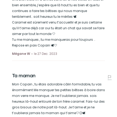
bien ensemble, j’espère que là haut tu es bien et que tu
continues a faire tes bêtises qui nous manque
terriblement.. soit heureux tu le mérites 🕊️
Caramel est sûrement venu t’accueillir et je suis certaine
qu’il t’aime déjà car oui tu était un chat qui savait se faire
aimer par tout le monde 🤍
Tu me manques , tu me manqueras pour toujours ..
Repose en paix Copain 🕊️🤍
Mégane W
le 27 Dec. 2023
Ta maman
Mon Copain , tu étais adorable câlin formidable, tu vas
énormément Me manquer tes petites bêtises à boire dans
mon verre me manque. Je ne t’oublierai jamais. sois
heureux là-haut entouré de ton frère caramel. Fais-lui des
gros bisous de notre part là-haut. Je t’aime et je ne
t’oublierai jamais ta maman qui t’aime🤍😢🕊️