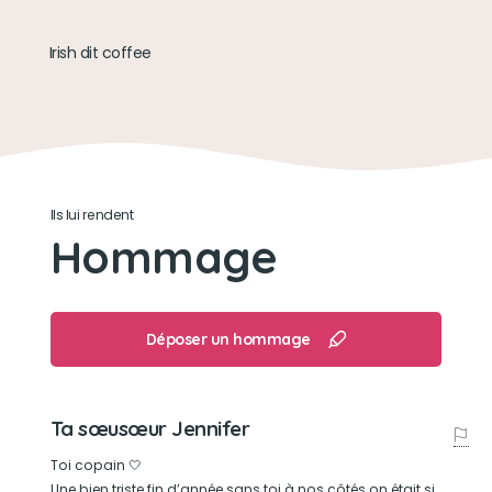
Irish dit coffee
Ils lui rendent
Hommage
Déposer un hommage
Ta sœusœur Jennifer
Toi copain 🤍
Une bien triste fin d’année sans toi à nos côtés on était si