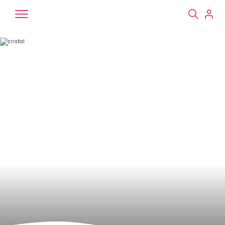
Chiens
Chats
NAC