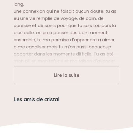
long.
une connexion qui ne faisait aucun doute. tu as
eu une vie remplie de voyage, de calin, de
caresse et de soins pour que tu sois toujours la
plus belle. on en a passer des bon moment
ensemble, tu ma permise d'apprendre a aimer,
a me canaliser mais tu m'as aussi beaucoup
apporter dans les moments difficile. Tu as été
mon pillier, mon refuge et ma raison d'avancer
tu vas me manqué ma cricri d'amour
Lire la suite
Sa balade préférée
les vacances en montagne de rendait calme et
Les amis de cristal
sereine.
Sa bêtise préférée
aller dans la baignoire après la douche ou