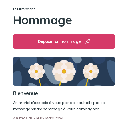
même pendant que je prenez ma douche
Ils lui rendent
Hommage
Son caractère
Douce, chipie par fois, qui discuté beaucoup
mais jamais sans raison
Déposer un hommage
Son jouet préféré
son doudou, ou les bretelles ou les ficelles en
tout genre du moment que cela avez un lien
avec moi.
Bienvenue
Son loisir préféré
Animorial s'associe à votre peine et souhaite par ce
dormir ou venir me voir pour avoir des calins
message rendre hommage à votre compagnon.
Animorial
le 09 Mars 2024