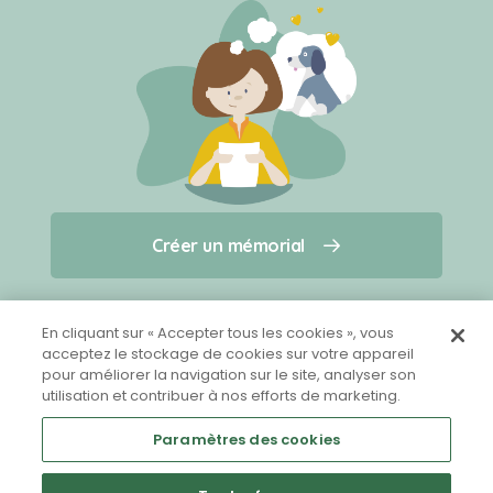
Créer un mémorial
Créer un mémorial
Qui sommes-nous ?
Nous contacter
pour un animal qui vous a quitté(e)
En cliquant sur « Accepter tous les cookies », vous
acceptez le stockage de cookies sur votre appareil
pour améliorer la navigation sur le site, analyser son
Partager sur Facebook
utilisation et contribuer à nos efforts de marketing.
Paramètres des cookies