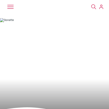
Chiens
Chats
NAC