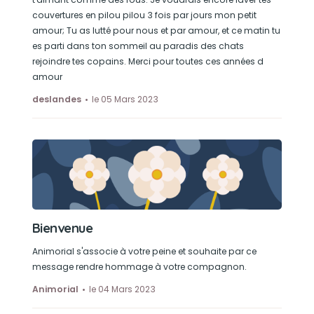
coucher sur nous comme un bébé, aller
couvertures en pilou pilou 3 fois par jours mon petit
grignoter un blanc de poulet chez laurie ma
amour; Tu as lutté pour nous et par amour, et ce matin tu
voisine
es parti dans ton sommeil au paradis des chats
rejoindre tes copains. Merci pour toutes ces années d
amour
deslandes
le 05 Mars 2023
Bienvenue
Animorial s'associe à votre peine et souhaite par ce
message rendre hommage à votre compagnon.
Animorial
le 04 Mars 2023