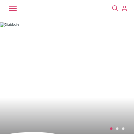
Chiens
Chats
NAC