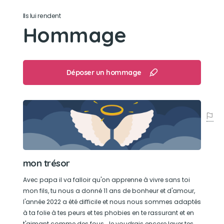
Vouloir manger à 5h du matin, si je ne me levais
Ils lui rendent
pas il posait ses fesses sur mon visage et sa
Hommage
tête dans le cou de mon mari.
Son caractère
Déposer un hommage
Diablotin était un chat chien, très protecteur,
affectueux au possible, gourmand de chantilly.
Boudeur aussi quand on le laissait seul.
Son jouet préféré
son jouet c'était de se poser sous la couverture
mon trésor
en pilou pilou pour se cacher.
Avec papa il va falloir qu'on apprenne à vivre sans toi
Son loisir préféré
mon fils, tu nous a donné 11 ans de bonheur et d'amour,
l'année 2022 a été difficile et nous nous sommes adaptés
se prélasser au soleil dans mes plantes, se
à ta folie à tes peurs et tes phobies en te rassurant et en
t'aimant comme des fous. Je voudrais encore laver tes