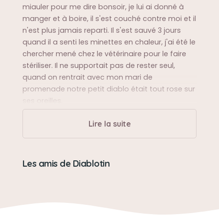
miauler pour me dire bonsoir, je lui ai donné à
manger et à boire, il s'est couché contre moi et il
n'est plus jamais reparti. Il s'est sauvé 3 jours
quand il a senti les minettes en chaleur, j'ai été le
chercher mené chez le vétérinaire pour le faire
stériliser. Il ne supportait pas de rester seul,
quand on rentrait avec mon mari de
promenade notre petit diablo était tout rose sur
ses oreilles.
Lire la suite
Sa balade préférée
descendre dans le jardin pour courir après les
pies, venir nous chercher à la voiture quand on
Les amis de Diablotin
rentrait de ballade, s'assoir sur le scooter du
facteur
Sa bêtise préférée