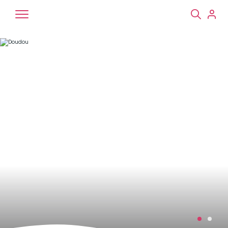
Chiens
Chats
NAC