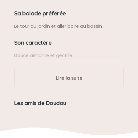
Sa balade préférée
Le tour du jardin et aller boire au bassin
Son caractère
Douce aimante et gentille
Son jouet préféré
Lire la suite
Ses petites balles
Son loisir préféré
Les amis de Doudou
Nous faire des câlins