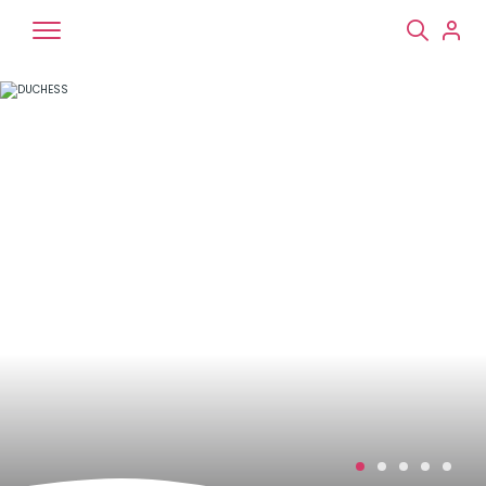
Chiens
Chats
NAC