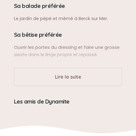
Sa balade préférée
Le jardin de pépé et mémé à Berck sur Mer.
Sa bêtise préférée
Ouvrir les portes du dressing et faire une grosse
sieste dans le linge propre et repassé.
Son caractère
Lire la suite
Joueur, taquin et surtout calin.
Son jouet préféré
Les amis de Dynamite
Boule d'herbe à chat enfermé dans un jeu en
bois.
Son loisir préféré