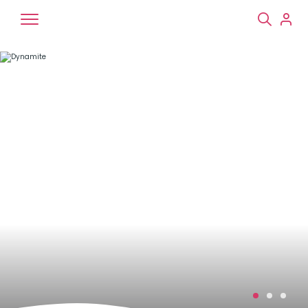
Chiens
Chats
NAC