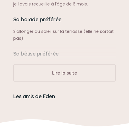
je l'avais recueillie à l'âge de 6 mois.
Sa balade préférée
S'allonger au soleil sur la terrasse (elle ne sortait
pas)
Sa bêtise préférée
faire ses griffes sur les meubles en bois
Lire la suite
Son caractère
Câline et affectueuse
Les amis de Eden
Son jouet préféré
un bouchon en liège