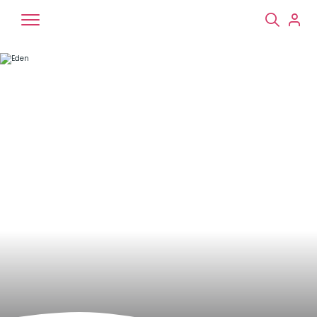
Chiens
Chats
NAC