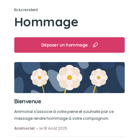
Son loisir préféré
Ils lui rendent
Hommage
regarder les tourterelles dans le jardin
Déposer un hommage
Bienvenue
Animorial s'associe à votre peine et souhaite par ce
message rendre hommage à votre compagnon.
Animorial
le 18 Août 2025