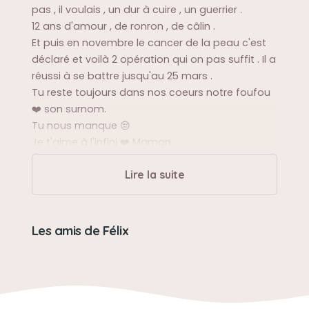
pas , il voulais , un dur à cuire , un guerrier .
12 ans d'amour , de ronron , de câlin .
Et puis en novembre le cancer de la peau c'est
déclaré et voilà 2 opération qui on pas suffit . Il a
réussi à se battre jusqu'au 25 mars .
Tu reste toujours dans nos coeurs notre foufou
❤️ son surnom.
Tu nous manque 😔
Je t'aime à l'infini ❤️ Maman
Lire la suite
Les amis de Félix