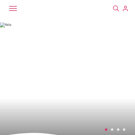
Chiens
Chats
NAC