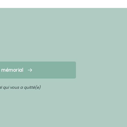
n mémorial
 qui vous a quitté(e)