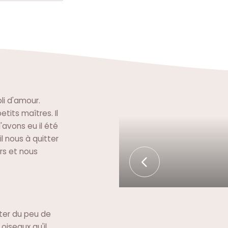
i d'amour.
tits maîtres. Il
'avons eu il été
l nous à quitter
rs et nous
iter du peu de
 oiseaux qu'il