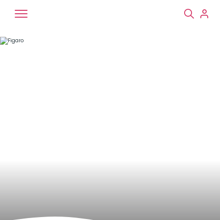
Chiens
Chats
NAC