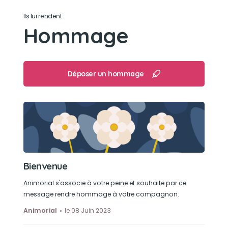
Son loisir préféré
Ils lui rendent
Hommage
Ce balladé
Déposer un hommage
Bienvenue
Animorial s'associe à votre peine et souhaite par ce
message rendre hommage à votre compagnon.
Animorial
le 08 Juin 2023