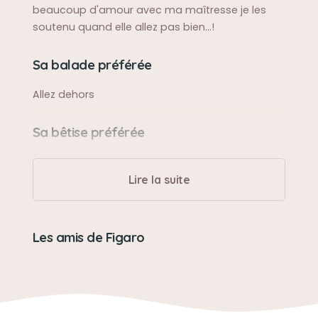
beaucoup d'amour avec ma maîtresse je les
soutenu quand elle allez pas bien...!
Sa balade préférée
Allez dehors
Sa bêtise préférée
Pipi sur le tapis
Lire la suite
Son caractère
Très doux et très câlin
Les amis de Figaro
Son jouet préféré
Balle fil à coudre