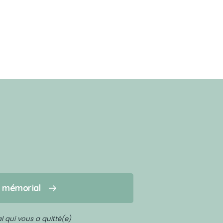
n mémorial
 qui vous a quitté(e)