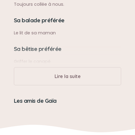
Toujours collée à nous.
Sa balade préférée
Le lit de sa maman
Sa bêtise préférée
Griffer le canapé
Lire la suite
Son caractère
Aime son confort et se blottir contre sa maman
Les amis de Gaïa
Son loisir préféré
Dormir