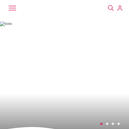
Chiens
Chats
NAC