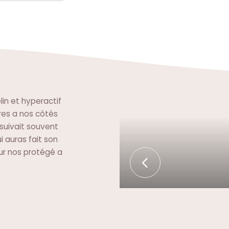
lin et hyperactif
tres a nos côtés
l suivait souvent
i auras fait son
ur nos protégé a