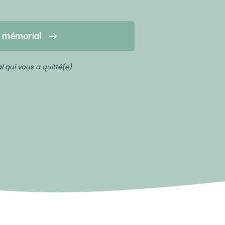
n mémorial
 qui vous a quitté(e)