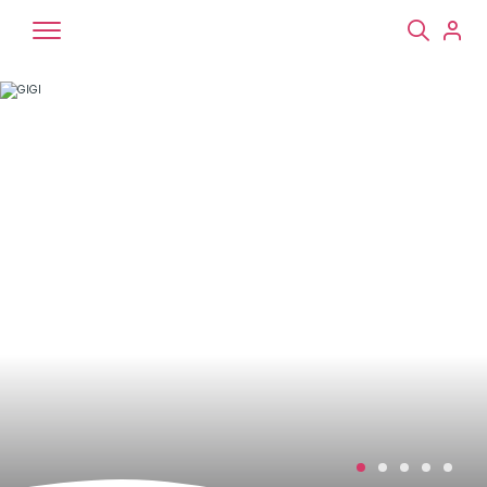
Chiens
Chats
NAC