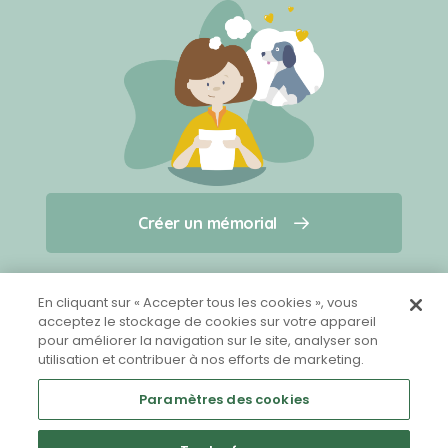
Créer un mémorial
Créer un mémorial
Qui sommes-nous ?
Nous contacter
pour un animal qui vous a quitté(e)
En cliquant sur « Accepter tous les cookies », vous
acceptez le stockage de cookies sur votre appareil
pour améliorer la navigation sur le site, analyser son
Partager sur Facebook
utilisation et contribuer à nos efforts de marketing.
Paramètres des cookies