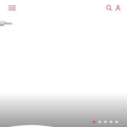
Chiens
Chats
NAC