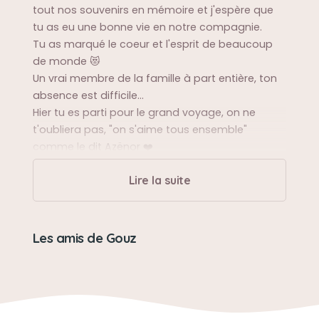
tout nos souvenirs en mémoire et j'espère que
tu as eu une bonne vie en notre compagnie.
Tu as marqué le coeur et l'esprit de beaucoup
de monde 😻
Un vrai membre de la famille à part entière, ton
absence est difficile...
Hier tu es parti pour le grand voyage, on ne
t'oubliera pas, "on s'aime tous ensemble"
comme le dit Azënor ❤️
On t'aime mon Gouz 🌹
Lire la suite
Son caractère
On garde en souvenir tes grosses siestes, tes
Les amis de Gouz
câlins,ton caractère,ta douceur,ta folie à courir
partout,chasser les hélicoptères ou les oiseaux à
laTV