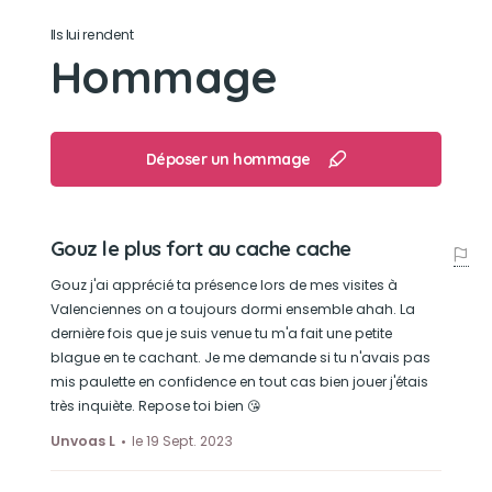
Son loisir préféré
Ils lui rendent
On garde en souvenir ton adoption, nos parties
Hommage
de cache cache, tes premières fois à voir de la
neige, tous les nounours que tu as détruits
Déposer un hommage
Gouz le plus fort au cache cache
Gouz j'ai apprécié ta présence lors de mes visites à
Valenciennes on a toujours dormi ensemble ahah. La
dernière fois que je suis venue tu m'a fait une petite
blague en te cachant. Je me demande si tu n'avais pas
mis paulette en confidence en tout cas bien jouer j'étais
très inquiète. Repose toi bien 😘
Unvoas L
le 19 Sept. 2023