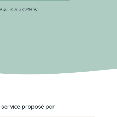
 qui vous a quitté(e)
 service proposé par